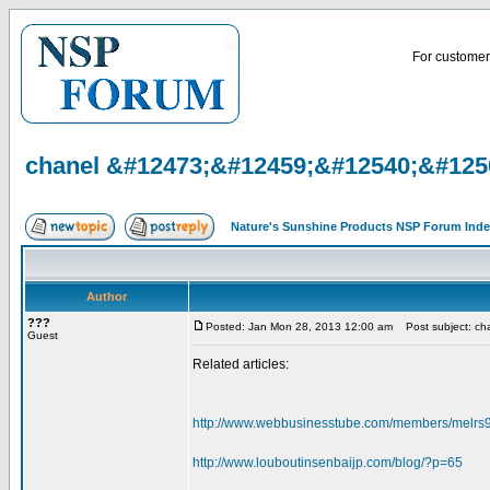
For customer 
chanel &#12473;&#12459;&#12540;&#1250
Nature's Sunshine Products NSP Forum Ind
Author
???
Posted: Jan Mon 28, 2013 12:00 am
Post subject: ch
Guest
Related articles:
http://www.webbusinesstube.com/members/melrs
http://www.louboutinsenbaijp.com/blog/?p=65