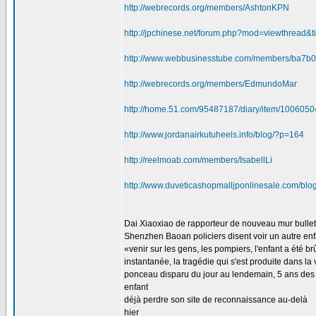
http://webrecords.org/members/AshtonKPN
http://jpchinese.net/forum.php?mod=viewthread&
http://www.webbusinesstube.com/members/ba7b
http://webrecords.org/members/EdmundoMar
http://home.51.com/95487187/diary/item/1006050
http://www.jordanairkutuheels.info/blog/?p=164
http://reelmoab.com/members/IsabellLi
http://www.duveticashopmalljponlinesale.com/blo
Dai Xiaoxiao de rapporteur de nouveau mur bulle
Shenzhen Baoan policiers disent voir un autre enf
«venir sur les gens, les pompiers, l'enfant a été b
instantanée, la tragédie qui s'est produite dans 
ponceau disparu du jour au lendemain, 5 ans des
enfant
déjà perdre son site de reconnaissance au-delà
hier