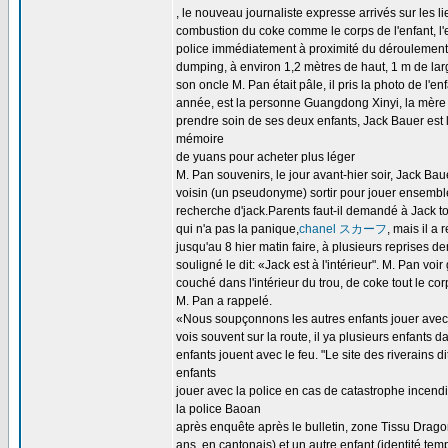
, le nouveau journaliste expresse arrivés sur les li
combustion du coke comme le corps de l'enfant, l'
police immédiatement à proximité du déroulement
dumping, à environ 1,2 mètres de haut, 1 m de larg
son oncle M. Pan était pâle, il pris la photo de l'enf
année, est la personne Guangdong Xinyi, la mère de
prendre soin de ses deux enfants, Jack Bauer est 
mémoire
de yuans pour acheter plus léger
M. Pan souvenirs, le jour avant-hier soir, Jack Bau
voisin (un pseudonyme) sortir pour jouer ensemble
recherche d'jack.Parents faut-il demandé à Jack t
qui n'a pas la panique,
chanel スカーフ
, mais il a
jusqu'au 8 hier matin faire, à plusieurs reprises
souligné le dit: «Jack est à l'intérieur". M. Pan vo
couché dans l'intérieur du trou, de coke tout le corp
M. Pan a rappelé.
«Nous soupçonnons les autres enfants jouer avec l
vois souvent sur la route, il ya plusieurs enfants 
enfants jouent avec le feu. "Le site des riverains dit
enfants
jouer avec la police en cas de catastrophe incend
la police Baoan
après enquête après le bulletin, zone Tissu Drago
ans, en cantonais) et un autre enfant (identité tem