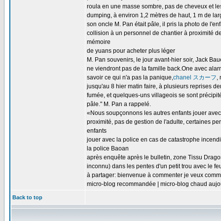
roula en une masse sombre, pas de cheveux et les
dumping, à environ 1,2 mètres de haut, 1 m de larg
son oncle M. Pan était pâle, il pris la photo de l'enf
collision à un personnel de chantier à proximité d
mémoire
de yuans pour acheter plus léger
M. Pan souvenirs, le jour avant-hier soir, Jack Bau
ne viendront pas de la famille back.One avec alar
savoir ce qui n'a pas la panique,
chanel スカーフ
,
jusqu'au 8 hier matin faire, à plusieurs reprises d
fumée, et quelques-uns villageois se sont précipités
pâle." M. Pan a rappelé.
«Nous soupçonnons les autres enfants jouer avec le
proximité, pas de gestion de l'adulte, certaines per
enfants
jouer avec la police en cas de catastrophe incend
la police Baoan
après enquête après le bulletin, zone Tissu Drago
inconnu) dans les pentes d'un petit trou avec le fe
à partager: bienvenue à commenter je veux comm
micro-blog recommandée | micro-blog chaud aujo
Back to top