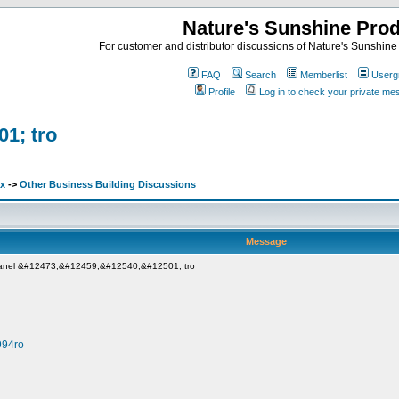
Nature's Sunshine Pro
For customer and distributor discussions of Nature's Sunshine P
FAQ
Search
Memberlist
Userg
Profile
Log in to check your private m
1; tro
ex
->
Other Business Building Discussions
Message
anel &#12473;&#12459;&#12540;&#12501; tro
994ro